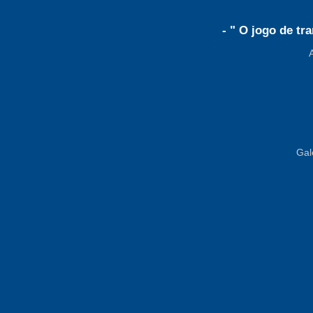
- " O jogo de tr
A
Gal