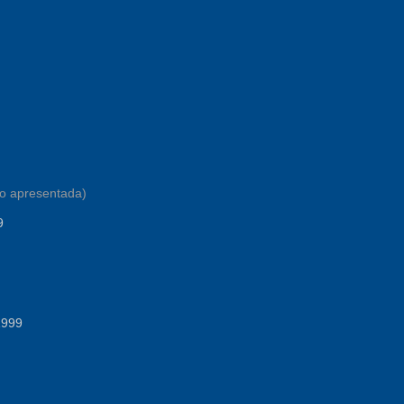
to apresentada)
9
1999