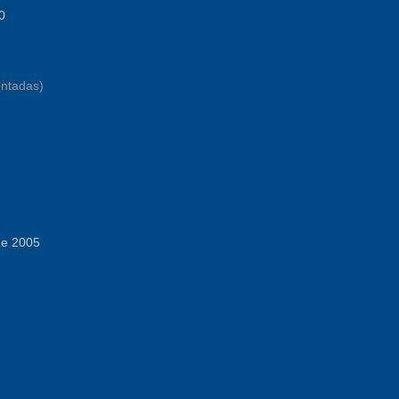
0
entadas)
de 2005